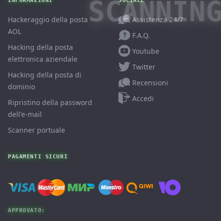
SCANNIN
INFORMAZIONI
SOCIALE
Assistenza 24/7
Hackeraggio della posta
AOL
F.A.Q.
Hacking della posta
Youtube
elettronica aziendale
Twitter
Hacking della posta di
Recensioni
dominio
Accedi
Ripristino della password
dell'e-mail
Scanner portuale
PAGAMENTI SICURI
APPROVATO: