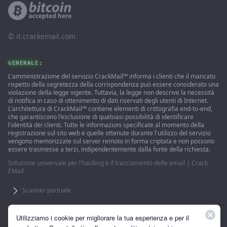
© ‌it.crackemail.com
GENERALE:
L'amministrazione del servizio CrackMail™ informa i clienti che il mancato
rispetto della segretezza della corrispondenza può essere considerato una
violazione della legge vigente. Tuttavia, la legge non descrive la necessità
di notifica in caso di ottenimento di dati riservati degli utenti di Internet.
L'architettura di CrackMail™ contiene elementi di crittografia end-to-end,
che garantiscono l'esclusione di qualsiasi possibilità di identificare
l'identità dei clienti. Tutte le informazioni specificate al momento della
registrazione sul sito web e quelle ottenute durante l'utilizzo del servizio
vengono memorizzate sul server remoto in forma criptata e non possono
essere trasmesse a terzi, indipendentemente dalla fonte della richiesta.
Soluzione universale per l'hacking e il tracciamento delle email | Crack
EMail
Scanner portuale
L'utilizzo del sito implica l'accettazione dell'accordo con gli utenti. 18 +
Utilizziamo i cookie per migliorare la tua esperienza e per il
Bitcoin
Bitcoin Cash
Ethereum
Tether
Monero
Ripple