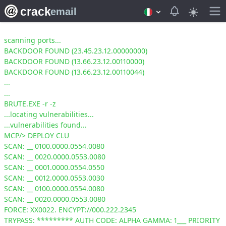
crack
View notifica
email
scanning ports...
BACKDOOR FOUND (23.45.23.12.00000000)
BACKDOOR FOUND (13.66.23.12.00110000)
BACKDOOR FOUND (13.66.23.12.00110044)
...
...
BRUTE.EXE -r -z
...locating vulnerabilities...
...vulnerabilities found...
MCP/> DEPLOY CLU
SCAN: __ 0100.0000.0554.0080
SCAN: __ 0020.0000.0553.0080
SCAN: __ 0001.0000.0554.0550
SCAN: __ 0012.0000.0553.0030
SCAN: __ 0100.0000.0554.0080
SCAN: __ 0020.0000.0553.0080
FORCE: XX0022. ENCYPT://000.222.2345
TRYPASS: ********* AUTH CODE: ALPHA GAMMA: 1___ PRIORITY