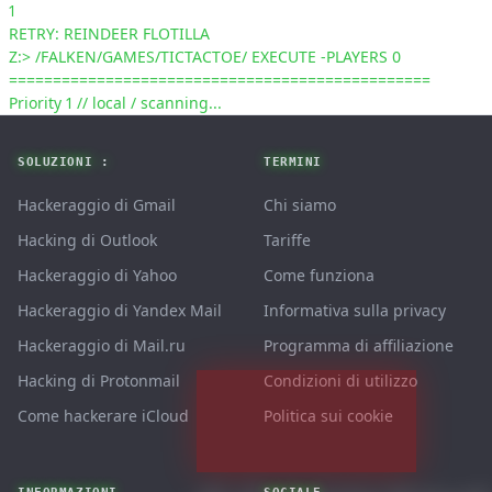
1
RETRY: REINDEER FLOTILLA
Z:> /FALKEN/GAMES/TICTACTOE/ EXECUTE -PLAYERS 0
================================================
Priority 1 // local / scanning...
Footer
SOLUZIONI :
TERMINI
Hackeraggio di Gmail
Chi siamo
Hacking di Outlook
Tariffe
Hackeraggio di Yahoo
Come funziona
Hackeraggio di Yandex Mail
Informativa sulla privacy
Hackeraggio di Mail.ru
Programma di affiliazione
Hacking di Protonmail
Condizioni di utilizzo
Come hackerare iCloud
Politica sui cookie