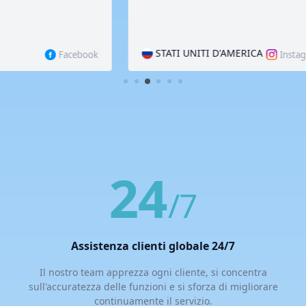
STATI UNITI D'AMERICA
B
book
Instagram
Avete ancora domande? Saremo lieti di rispondere:
Se volete
lasciare una recensione o dare un suggerimento, potete farlo
nella sezione
feedback dell'utente
o contattare il
servizio di
assistenza
.
24
/7
Assistenza clienti globale 24/7
Il nostro team apprezza ogni cliente, si concentra
sull'accuratezza delle funzioni e si sforza di migliorare
continuamente il servizio.