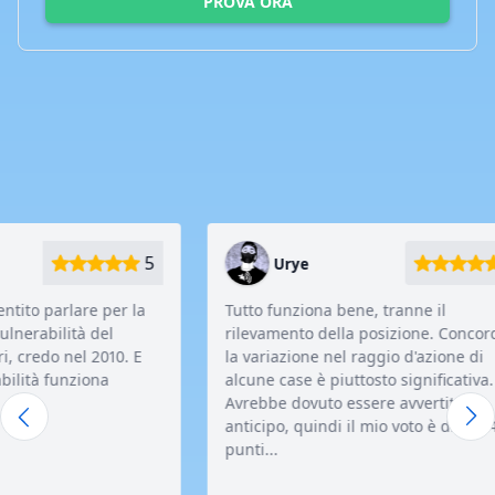
PROVA ORA
COSA PENSANO DI NOI I NOSTRI CLIENTI
Risposte alle domande che possono comparire durante
l'utilizzo del software.
5
5
Urye
 la
Tutto funziona bene, tranne il
Mi pi
rilevamento della posizione. Concordo,
che i
. E
la variazione nel raggio d'azione di
ques
alcune case è piuttosto significativa.
client
Avrebbe dovuto essere avvertito in
anticipo, quindi il mio voto è di soli 4
punti...