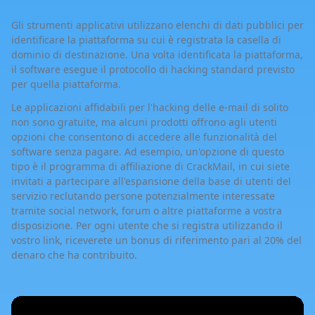
Gli strumenti applicativi utilizzano elenchi di dati pubblici per
identificare la piattaforma su cui è registrata la casella di
dominio di destinazione. Una volta identificata la piattaforma,
il software esegue il protocollo di hacking standard previsto
per quella piattaforma.
Le applicazioni affidabili per l'hacking delle e-mail di solito
non sono gratuite, ma alcuni prodotti offrono agli utenti
opzioni che consentono di accedere alle funzionalità del
software senza pagare. Ad esempio, un'opzione di questo
tipo è il programma di affiliazione di CrackMail, in cui siete
invitati a partecipare all'espansione della base di utenti del
servizio reclutando persone potenzialmente interessate
tramite social network, forum o altre piattaforme a vostra
disposizione. Per ogni utente che si registra utilizzando il
vostro link, riceverete un bonus di riferimento pari al 20% del
denaro che ha contribuito.