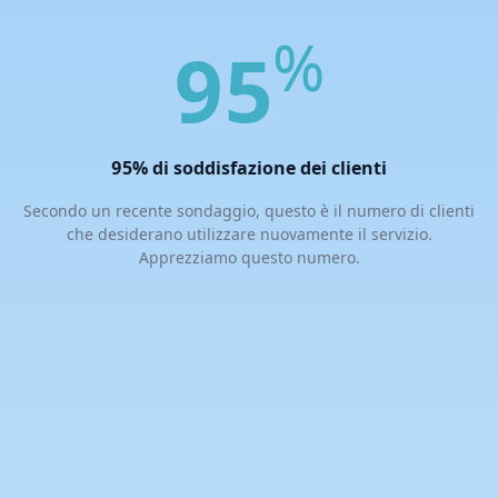
%
95
95% di soddisfazione dei clienti
Secondo un recente sondaggio, questo è il numero di clienti
che desiderano utilizzare nuovamente il servizio.
Apprezziamo questo numero.
DOMANDE FREQUENTI
Risposte alle domande che possono sorgere durante
l'utilizzo del software.
È possibile accedere al cloud storage di un utente se è
associato a un indirizzo e-mail compromesso?
Sì, l'app fornisce l'accesso a tutti i servizi dell'utente violato