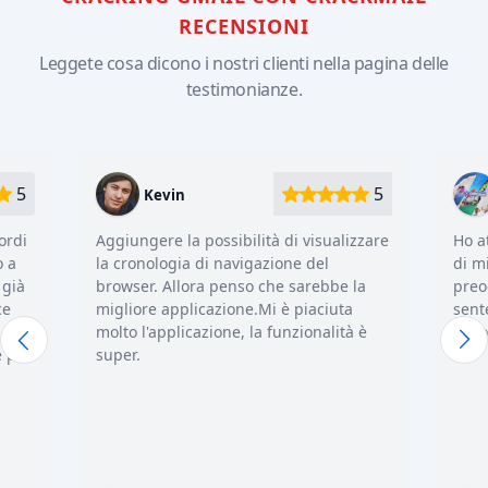
RECENSIONI
Leggete cosa dicono i nostri clienti nella pagina delle
testimonianze.
5
5
Carter Justus
à di visualizzare
Ho attivato la localizzazione del telefono
ione del
di mia moglie per non farla
he sarebbe la
preoccupare di me! Ora anche lei si
 è piaciuta
sente meglio, visto che sa tutto. E io non
funzionalità è
devo più denunciare le mie azioni.