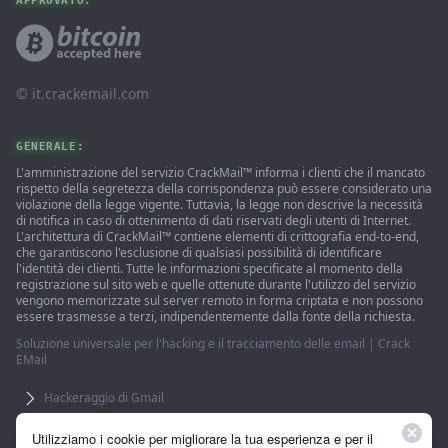
APPROVATO:
© ‌it.crackemail.com
GENERALE:
L'amministrazione del servizio CrackMail™ informa i clienti che il mancato
rispetto della segretezza della corrispondenza può essere considerato una
violazione della legge vigente. Tuttavia, la legge non descrive la necessità
di notifica in caso di ottenimento di dati riservati degli utenti di Internet.
L'architettura di CrackMail™ contiene elementi di crittografia end-to-end,
che garantiscono l'esclusione di qualsiasi possibilità di identificare
l'identità dei clienti. Tutte le informazioni specificate al momento della
registrazione sul sito web e quelle ottenute durante l'utilizzo del servizio
vengono memorizzate sul server remoto in forma criptata e non possono
essere trasmesse a terzi, indipendentemente dalla fonte della richiesta.
Soluzione universale per l'hacking e il tracciamento delle email | Crack
EMail
Hackeraggio di Gmail
L'utilizzo del sito implica l'accettazione dell'accordo con gli utenti. 18 +
Utilizziamo i cookie per migliorare la tua esperienza e per il